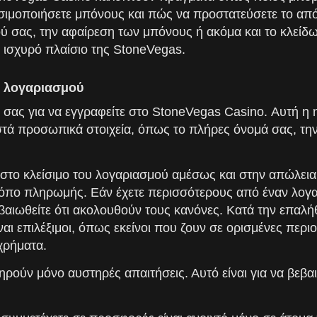
ησιμοποιήσετε μπόνους και πώς να προστατεύσετε το α
ού σας, την αφαίρεση των μπόνους ή ακόμα και το κλεί
ο ισχυρό πλαίσιο της StoneVegas.
ή λογαριασμού
α σας για να εγγραφείτε στο StoneVegas Casino. Αυτή η 
στά προσωπικά στοιχεία, όπως το πλήρες όνομά σας, την
ο κλείσιμο του λογαριασμού αμέσως και στην απώλεια 
ρόπο πληρωμής. Εάν έχετε περισσότερους από έναν λογα
βεβαιωθείτε ότι ακολουθούν τους κανόνες. Κατά την επαλή
είναι επιλέξιμοι, όπως εκείνοι που ζουν σε ορισμένες πε
χρήματα.
ρούν μόνο αυστηρές απαιτήσεις. Αυτό είναι για να βεβαιω