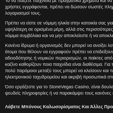
Το να παίζετε παιχνίδια με πραγματικά χρήματα και 
χρήστες εγγράφονται, πρέπει να δώσουν σωστές πλη
λογαριασμοί τους.
Πρέπει να είστε σε νόμιμη ηλικία στην κατοικία σας γ
υψηλότερη σε ορισμένα μέρη, αλλά στις περισσότερες 
νόμιμα συμβόλαια και να μην αποκλείεστε ή να αποκλε
Κανένα ίδρυμα ή οργανισμός δεν μπορεί να ανοίξει λ
άτομα που θέλουν να εγγραφούν πρέπει να επιδείξουν
αδειοδότησης ή νομικών περιορισμών, οι παίκτες από 
καζίνο καθορίζουν ποια παιχνίδια είναι διαθέσιμα. Γι
πολύ παρόμοιοι μεταξύ τους μπορεί να κλείσουν και 
ηλεκτρονικού ταχυδρομείου και ακριβή προσωπικά στο
Όσο εργάζεστε για το StoneVegas Casino, είναι δουλ
ψευδείς πληροφορίες ή να παρακάμψει τους κανόνες κ
Λάβετε Μπόνους Καλωσορίσματος Και Άλλες Πρ