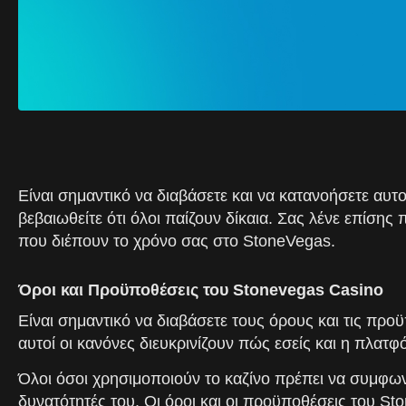
Είναι σημαντικό να διαβάσετε και να κατανοήσετε αυτ
βεβαιωθείτε ότι όλοι παίζουν δίκαια. Σας λένε επίση
που διέπουν το χρόνο σας στο StoneVegas.
Όροι και Προϋποθέσεις του Stonevegas Casino
Είναι σημαντικό να διαβάσετε τους όρους και τις πρ
αυτοί οι κανόνες διευκρινίζουν πώς εσείς και η πλατ
Όλοι όσοι χρησιμοποιούν το καζίνο πρέπει να συμφω
δυνατότητές του. Οι όροι και οι προϋποθέσεις του S