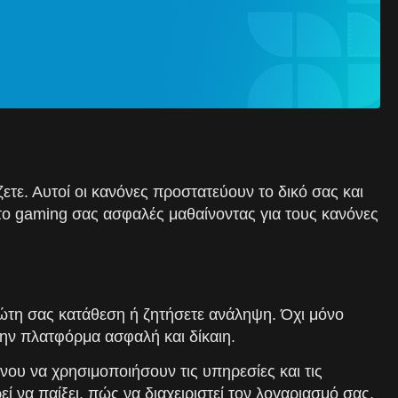
ετε. Αυτοί οι κανόνες προστατεύουν το δικό σας και
ε το gaming σας ασφαλές μαθαίνοντας για τους κανόνες
ρώτη σας κατάθεση ή ζητήσετε ανάληψη. Όχι μόνο
την πλατφόρμα ασφαλή και δίκαιη.
ου να χρησιμοποιήσουν τις υπηρεσίες και τις
να παίξει, πώς να διαχειριστεί τον λογαριασμό σας,