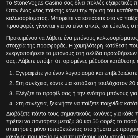
Το StoneVegas Casino σας δίνει πολλές εξαιρετικές 
Όταν ένας νέος παίκτης κάνει την πρώτη του κατάθεση
καλωσορίσματος. Μπορείτε να εστιάσετε στο να παίζετ
προσφορές γίνονται για να είναι απλές και εύκολες στ
Προκειμένου να λάβετε ένα μπόνους καλωσορίσματος, τ
στοιχεία της προσφοράς. Η χαμηλότερη κατάθεση που απ
ενεργοποιήσετε το μπόνους στη σελίδα προωθήσεων 
σας. Λάβετε υπόψη ότι ορισμένες μέθοδοι κατάθεσης εν
Εγγραφείτε για έναν λογαριασμό και επιβεβαιώστε
Στη συνέχεια, κάντε μια κατάθεση τουλάχιστον 20
Ελέγξτε το προφίλ σας ή την ενότητα μπόνους για 
Στη συνέχεια, ξεκινήστε να παίζετε παιχνίδια κατά
Διαβάζετε πάντα τους σημαντικούς κανόνες για κάθε π
πρέπει να ποντάρετε μεταξύ 30 και 50 φορές το ποσό
απαιτήσεις μόνο τοποθετώντας στοιχήματα με πραγματι
κανόνες που ισχύουν για τα μπόνους καλωσορίσματος 