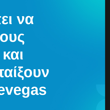
ει να
ους
και
παίξουν
evegas