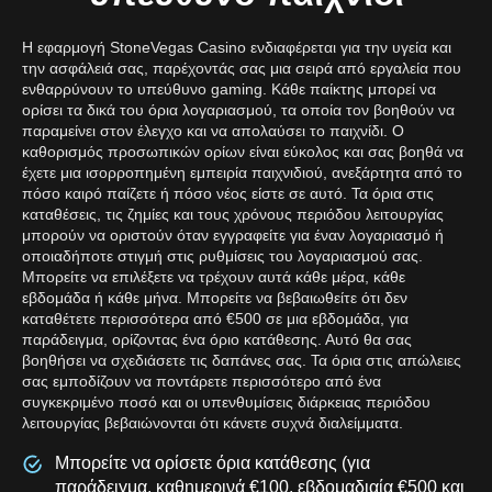
Η εφαρμογή StoneVegas Casino ενδιαφέρεται για την υγεία και
την ασφάλειά σας, παρέχοντάς σας μια σειρά από εργαλεία που
ενθαρρύνουν το υπεύθυνο gaming. Κάθε παίκτης μπορεί να
ορίσει τα δικά του όρια λογαριασμού, τα οποία τον βοηθούν να
παραμείνει στον έλεγχο και να απολαύσει το παιχνίδι. Ο
καθορισμός προσωπικών ορίων είναι εύκολος και σας βοηθά να
έχετε μια ισορροπημένη εμπειρία παιχνιδιού, ανεξάρτητα από το
πόσο καιρό παίζετε ή πόσο νέος είστε σε αυτό. Τα όρια στις
καταθέσεις, τις ζημίες και τους χρόνους περιόδου λειτουργίας
μπορούν να οριστούν όταν εγγραφείτε για έναν λογαριασμό ή
οποιαδήποτε στιγμή στις ρυθμίσεις του λογαριασμού σας.
Μπορείτε να επιλέξετε να τρέχουν αυτά κάθε μέρα, κάθε
εβδομάδα ή κάθε μήνα. Μπορείτε να βεβαιωθείτε ότι δεν
καταθέτετε περισσότερα από €500 σε μια εβδομάδα, για
παράδειγμα, ορίζοντας ένα όριο κατάθεσης. Αυτό θα σας
βοηθήσει να σχεδιάσετε τις δαπάνες σας. Τα όρια στις απώλειες
σας εμποδίζουν να ποντάρετε περισσότερο από ένα
συγκεκριμένο ποσό και οι υπενθυμίσεις διάρκειας περιόδου
λειτουργίας βεβαιώνονται ότι κάνετε συχνά διαλείμματα.
Μπορείτε να ορίσετε όρια κατάθεσης (για
παράδειγμα, καθημερινά €100, εβδομαδιαία €500 και