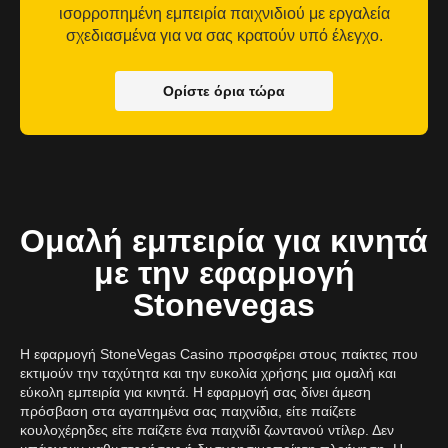
ισορροπημένη εμπειρία παιχνιδιού με εργαλεία
σχεδιασμένα για να σας κρατούν υπό έλεγχο.
Ορίστε όρια τώρα
Ομαλή εμπειρία για κινητά
με την εφαρμογή
Stonevegas
Η εφαρμογή StoneVegas Casino προσφέρει στους παίκτες που
εκτιμούν την ταχύτητα και την ευκολία χρήσης μια ομαλή και
εύκολη εμπειρία για κινητά. Η εφαρμογή σας δίνει άμεση
πρόσβαση στα αγαπημένα σας παιχνίδια, είτε παίζετε
κουλοχέρηδες είτε παίζετε ένα παιχνίδι ζωντανού ντίλερ. Δεν