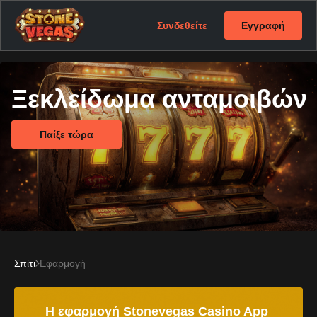
Συνδεθείτε
Εγγραφή
Ξεκλείδωμα ανταμοιβών
Παίξε τώρα
Σπίτι
Εφαρμογή
Η εφαρμογή Stonevegas Casino App