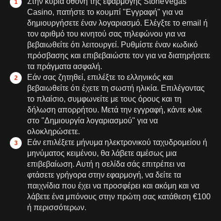
Στην κύρια οθόνη της εφαρμογής StoneVegas
Casino, πατήστε το κουμπί "Εγγραφή" για να
δημιουργήσετε έναν λογαριασμό. Ελέγξτε το email ή
τον αριθμό του κινητού σας τηλεφώνου για να
βεβαιωθείτε ότι λειτουργεί. Ρυθμίστε έναν κωδικό
πρόσβασης και επιβεβαιώστε τον για να διατηρήσετε
τα πράγματα ασφαλή.
Εάν σας ζητηθεί, επιλέξτε το ελληνικός και
βεβαιωθείτε ότι έχετε τη σωστή ηλικία. Επιλέγοντας
το πλαίσιο, συμφωνείτε με τους όρους και τη
δήλωση απορρήτου. Μετά την εγγραφή, κάντε κλικ
στο "Δημιουργία λογαριασμού" για να
ολοκληρώσετε.
Εάν επιλέξετε μήνυμα ηλεκτρονικού ταχυδρομείου ή
μηνύματος κειμένου, θα λάβετε αμέσως μια
επιβεβαίωση. Αυτή η σελίδα σάς επιτρέπει να
φτάσετε γρήγορα στην εφαρμογή, να δείτε τα
παιχνίδια που έχει να προσφέρει και ακόμη και να
λάβετε ένα μπόνους στην πρώτη σας κατάθεση €100
ή περισσότερων.