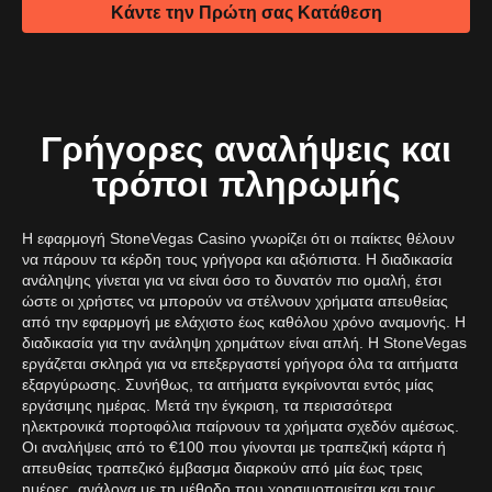
Κάντε την Πρώτη σας Κατάθεση
Γρήγορες αναλήψεις και
τρόποι πληρωμής
Η εφαρμογή StoneVegas Casino γνωρίζει ότι οι παίκτες θέλουν
να πάρουν τα κέρδη τους γρήγορα και αξιόπιστα. Η διαδικασία
ανάληψης γίνεται για να είναι όσο το δυνατόν πιο ομαλή, έτσι
ώστε οι χρήστες να μπορούν να στέλνουν χρήματα απευθείας
από την εφαρμογή με ελάχιστο έως καθόλου χρόνο αναμονής. Η
διαδικασία για την ανάληψη χρημάτων είναι απλή. Η StoneVegas
εργάζεται σκληρά για να επεξεργαστεί γρήγορα όλα τα αιτήματα
εξαργύρωσης. Συνήθως, τα αιτήματα εγκρίνονται εντός μίας
εργάσιμης ημέρας. Μετά την έγκριση, τα περισσότερα
ηλεκτρονικά πορτοφόλια παίρνουν τα χρήματα σχεδόν αμέσως.
Οι αναλήψεις από το €100 που γίνονται με τραπεζική κάρτα ή
απευθείας τραπεζικό έμβασμα διαρκούν από μία έως τρεις
ημέρες, ανάλογα με τη μέθοδο που χρησιμοποιείται και τους