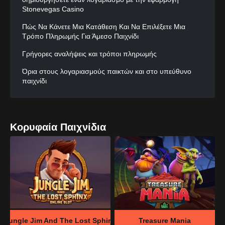
Stonevegas Casino
Πώς Να Κάνετε Μια Κατάθεση Και Να Επιλέξετε Μια
Τρόπο Πληρωμής Για Άμεσο Παιχνίδι
Γρήγορες αναλήψεις και τρόποι πληρωμής
Όρια στους λογαριασμούς παικτών και στο υπεύθυνο
παιχνίδι
Ομαλή εμπειρία για κινητά με την εφαρμογή Stonevegas
Η εφαρμογή Stonevegas Casino προσφέρει την
Κορυφαία Παιχνίδια
καλύτερη ασφάλεια και άδειες για να βεβαιωθείτε ότι οι
παίκτες είναι ασφαλείς
Κριτική της εφαρμογής Stonevegas Casino
Jungle Jim And The Lost Sphinx
Treasure Mania