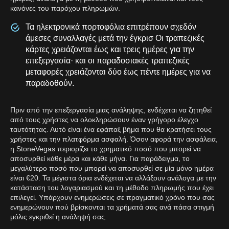
κανόνες του παρόχου πληρωμών.
Τα ηλεκτρονικά πορτοφόλια επιτρέπουν σχεδόν
άμεσες συναλλαγές μετά την έγκρισ Οι τραπεζικές
κάρτες χρειάζονται έως και τρεις ημέρες για την
επεξεργασία· και οι παραδοσιακές τραπεζικές
μεταφορές χρειάζονται δύο έως πέντε ημέρες για να
παραδοθούν.
Πριν από την επεξεργασία μιας ανάληψης, ενδέχεται να ζητηθεί
από τους χρήστες να ολοκληρώσουν έναν γρήγορο έλεγχο
ταυτότητας. Αυτό είναι ένα εφάπαξ βήμα που θα κρατήσει τους
χρήστες και την πλατφόρμα ασφαλή. Όσον αφορά την ασφάλεια,
η StoneVegas περιορίζει το χρηματικό ποσό που μπορεί να
αποσυρθεί κάθε μέρα και κάθε μήνα. Για παράδειγμα, το
μεγαλύτερο ποσό που μπορεί να αποσυρθεί σε μία μόνο ημέρα
είναι €20. Τα μέγιστα όρια ενδέχεται να αλλάξουν ανάλογα με την
κατάσταση του λογαριασμού και τη μέθοδο πληρωμής που έχει
επιλεγεί. Υπάρχουν ενημερώσεις σε πραγματικό χρόνο που σας
ενημερώνουν πού βρίσκονται τα χρήματά σας ανά πάσα στιγμή
μόλις εγκριθεί η ανάληψή σας.