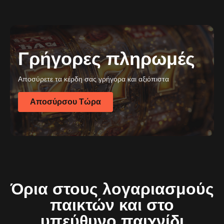
Γρήγορες πληρωμές
Αποσύρετε τα κέρδη σας γρήγορα και αξιόπιστα
Αποσύρσου Τώρα
Όρια στους λογαριασμούς
παικτών και στο
υπεύθυνο παιχνίδι