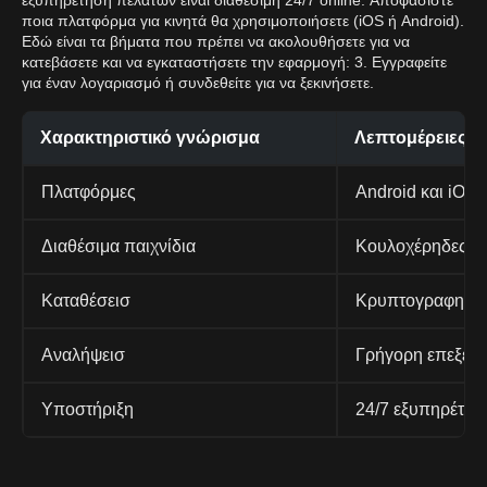
ποια πλατφόρμα για κινητά θα χρησιμοποιήσετε (iOS ή Android).
Εδώ είναι τα βήματα που πρέπει να ακολουθήσετε για να
κατεβάσετε και να εγκαταστήσετε την εφαρμογή: 3. Εγγραφείτε
για έναν λογαριασμό ή συνδεθείτε για να ξεκινήσετε.
Χαρακτηριστικό γνώρισμα
Λεπτομέρειες
Πλατφόρμες
Android και iOS
Διαθέσιμα παιχνίδια
Κουλοχέρηδες, επ
Καταθέσεισ
Κρυπτογραφημένο
Αναλήψεισ
Γρήγορη επεξεργ
Υποστήριξη
24/7 εξυπηρέτη