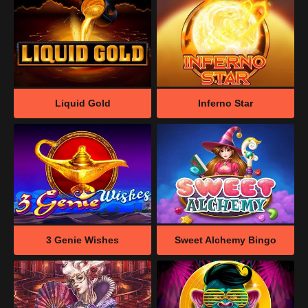
Liquid Gold
Inferno Star
3 Genie Wishes
Sweet Alchemy Bingo