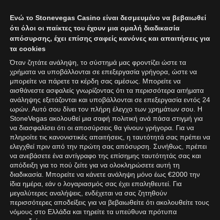
Ενώ το Stonevegas Casino είναι δεσμευμένο να βεβαιωθεί
ότι όλοι οι παίκτες του έχουν μια ομαλή διαδικασία
απόσυρσης, έχει επίσης σαφείς κανόνες και απαιτήσεις για
τα cookies
Όταν ζητάτε ανάληψη, το σύστημά μας φροντίζει ώστε τα
χρήματα να υποβάλλονται σε επεξεργασία γρήγορα, ώστε να
μπορείτε να πάρετε τα κέρδη σας αμέσως. Μπορείτε να
αισθάνεστε ασφαλείς γνωρίζοντας ότι τα περισσότερα αιτήματα
ανάληψης εξετάζονται και υποβάλλονται σε επεξεργασία εντός 24
ωρών. Αυτό σου δίνει τον πλήρη έλεγχο των χρημάτων σου. Η
StoneVegas ακολουθεί μια σαφή πολιτική ανά πάσα στιγμή για
να διασφαλίσει ότι οι αποσύρσεις θα γίνουν γρήγορα. Για να
πληροίτε τις κανονιστικές απαιτήσεις, η ταυτότητά σας πρέπει να
ελεγχθεί πριν από την πρώτη σας απόσυρση. Συνήθως, πρέπει
να ανεβάσετε ένα αντίγραφο της επίσημης ταυτότητάς σας και
απόδειξη για το πού ζείτε για να ολοκληρώσετε αυτή τη
διαδικασία. Μπορείτε να κάνετε ανάληψη μόνο έως €2000 την
ίδια ημέρα, εάν ο λογαριασμός σας έχει επαληθευτεί. Για
μεγαλύτερες αναλήψεις, ενδέχεται να σας ζητηθούν
περισσότερες αποδείξεις για να βεβαιωθείτε ότι ακολουθείτε τους
νόμους στο Ελλάδα και τηρείτε τα υπεύθυνα πρότυπα