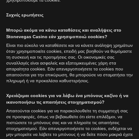
χρησιμοποιούμε τα cookies.
Συχνές ερωτήσεις
Μπορώ ακόμα να κάνω καταθέσεις και αναλήψεις στο
Stonevegas Casino εάν χρησιμοποιώ cookies?
Είναι πιο εύκολο να καταθέσετε και να κάνετε ανάληψη χρημάτων
όταν χρησιμοποιείτε cookies, επειδή μας βοηθούν να θυμόμαστε
τη συσκευή και τις προτιμήσεις σας. Οι οικονομικές σας
συναλλαγές είναι ασφαλείς και εξατομικευμένες χάρη στα
απαραίτητα cookies. Εάν απενεργοποιήσετε τα cookies που
απαιτούνται για την επικύρωση, θα μπορούσε να σταματήσει την
πληρωμή ή να προκαλέσει καθυστερήσεις.
Χρειάζομαι cookies για να λάβω ένα μπόνους καζίνο ή να
ικανοποιήσω τις απαιτήσεις στοιχηματισμού?
Απαιτούνται cookies για να παρακολουθείτε τη συμμετοχή σας
σε προσφορές, όπως να βεβαιωθείτε ότι είστε επιλέξιμοι, να
πιστώσετε το μπόνους σας και να πληροίτε τις απαιτήσεις
στοιχηματισμού. Εάν απενεργοποιήσετε τα cookies, ενδέχεται να
μην μπορείτε να λάβετε το μπόνους ή να δείτε πόσο μακριά έχετε