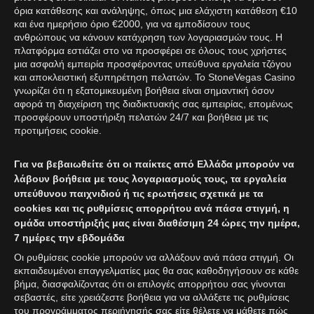
όρια κατάθεσης και ανάληψης, όπως μια ελάχιστη κατάθεση €10
και ένα ημερήσιο όριο €2000, για να εμποδίσουν τους
ανθρώπους να κάνουν κατάχρηση των λογαριασμών τους. Η
πλατφόρμα εστιάζει στο να προσφέρει σε όλους τους χρήστες
μια ασφαλή εμπειρία προσφέροντας υπεύθυνα εργαλεία τζόγου
και αποκλειστική εξυπηρέτηση πελατών. Το StoneVegas Casino
γνωρίζει ότι η εξατομικευμένη βοήθεια είναι σημαντική όσον
αφορά τη διαχείριση της διαδικτυακής σας εμπειρίας, επομένως
προσφέρουν υποστήριξη πελατών 24/7 και βοήθεια με τις
προτιμήσεις cookie.
Για να βεβαιωθείτε ότι οι παίκτες από Ελλάδα μπορούν να
λάβουν βοήθεια με τους λογαριασμούς τους, τα εργαλεία
υπεύθυνου παιχνιδιού ή τις ερωτήσεις σχετικά με τα
cookies και τις ρυθμίσεις απορρήτου ανά πάσα στιγμή, η
ομάδα υποστήριξής μας είναι διαθέσιμη 24 ώρες την ημέρα,
7 ημέρες την εβδομάδα
Οι ρυθμίσεις cookie μπορούν να αλλάξουν ανά πάσα στιγμή. Οι
εκπαιδευμένοι επαγγελματίες μας θα σας καθοδηγήσουν σε κάθε
βήμα, διασφαλίζοντας ότι οι επιλογές απορρήτου σας γίνονται
σεβαστές, είτε χρειάζεστε βοήθεια για να αλλάξετε τις ρυθμίσεις
του προγράμματος περιήγησής σας είτε θέλετε να μάθετε πώς