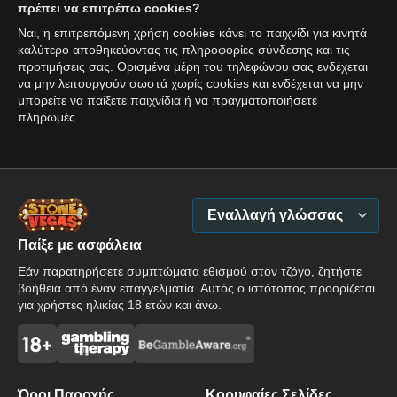
πρέπει να επιτρέπω cookies?
Ναι, η επιτρεπόμενη χρήση cookies κάνει το παιχνίδι για κινητά
καλύτερο αποθηκεύοντας τις πληροφορίες σύνδεσης και τις
προτιμήσεις σας. Ορισμένα μέρη του τηλεφώνου σας ενδέχεται
να μην λειτουργούν σωστά χωρίς cookies και ενδέχεται να μην
μπορείτε να παίξετε παιχνίδια ή να πραγματοποιήσετε
πληρωμές.
Εναλλαγή γλώσσας
Παίξε με ασφάλεια
Εάν παρατηρήσετε συμπτώματα εθισμού στον τζόγο, ζητήστε
βοήθεια από έναν επαγγελματία. Αυτός ο ιστότοπος προορίζεται
για χρήστες ηλικίας 18 ετών και άνω.
Όροι Παροχής
Κορυφαίες Σελίδες