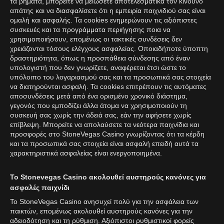
τα βήματα, μπορείτε να μειώσετε αποτελεσματικά τον κίνδυνο
απάτης και να διασφαλίσετε ότι η εμπειρία παιχνιδιού σας είναι
ομαλή και ασφαλής. Τα cookies ενημερώνουν τις αξιόπιστες
συσκευές και τα προγράμματα περιήγησης ποια να
χρησιμοποιήσουν, επομένως οι τακτικές συνδέσεις δεν
χρειάζονται τόσους ελέγχους ασφαλείας. Οποιαδήποτε ύποπτη
δραστηριότητα, όπως η προσπάθεια σύνδεσης από έναν
υπολογιστή που δεν γνωρίζετε, αναφέρεται έτσι ώστε το
υπόλοιπο του λογαριασμού σας και τα προσωπικά σας στοιχεία
να διατηρούνται ασφαλή. Τα cookies επιτρέπουν τις αυτόματες
αποσυνδέσεις μετά από ένα ορισμένο χρονικό διάστημα,
γεγονός που εμποδίζει άλλα άτομα να χρησιμοποιούν τη
συσκευή σας χωρίς την άδειά σας, εάν την αφήσετε χωρίς
επίβλεψη. Μπορείτε να απολαύσετε τα νεότερα παιχνίδια και
προσφορές στο StoneVegas Casino γνωρίζοντας ότι τα κέρδη
και τα προσωπικά σας στοιχεία είναι ασφαλή επειδή αυτά τα
χαρακτηριστικά ασφαλείας είναι ενεργοποιημένα.
Το Stonevegas Casino ακολουθεί αυστηρούς κανόνες για
ασφαλές παιχνίδι
Το StoneVegas Casino ανησυχεί πολύ για την ασφάλεια των
παικτών, επομένως ακολουθεί αυστηρούς κανόνες για την
αδειοδότηση και τη ρύθμιση. Αξιόπιστοι ρυθμιστικοί φορείς