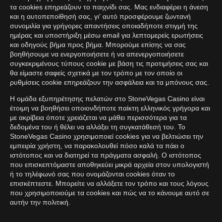
τα cookies επηρεάζουν το παιχνίδι σας. Μας ενδιαφέρει η άνεση
και η αυτοπεποίθησή σας, γι' αυτό προσφέρουμε ζωντανή
συνομιλία για γρήγορες απαντήσεις οποιαδήποτε στιγμή της
ημέρας και υποστήριξη μέσω email για λεπτομερείς ερωτήσεις
και οδηγούς βήμα προς βήμα. Μπορούμε επίσης να σας
βοηθήσουμε να ενεργοποιήσετε ή να απενεργοποιήσετε
συγκεκριμένους τύπους cookie με βάση τις προτιμήσεις σας και
θα είμαστε σαφείς σχετικά με τον τρόπο με τον οποίο οι
ρυθμίσεις cookie επηρεάζουν την ασφάλεια και τα μπόνους σας.
Η ομάδα εξυπηρέτησης πελατών στο StoneVegas Casino είναι
έτοιμη να βοηθήσει οποιονδήποτε παίκτη ελληνικός γρήγορα και
με ακρίβεια όποτε χρειάζεται να μάθει περισσότερα για τα
δεδομένα του ή θέλει να αλλάξει τη συγκατάθεσή του. Το
StoneVegas Casino χρησιμοποιεί cookies για να βελτιώσει την
εμπειρία χρήστη, να παρακολουθεί πόσο καλά τα πάει ο
ιστότοπος και να διατηρεί τα πράγματα ασφαλή. Ο ιστότοπος
που επισκεπτόμαστε αποθηκεύει μικρά αρχεία στον υπολογιστή
ή το τηλέφωνό σας που ονομάζονται cookies όταν το
επισκέπτεστε. Μπορείτε να αλλάξετε τον τρόπο και τους λόγους
που χρησιμοποιούμε τα cookies και πώς να το κάνουμε αυτό σε
αυτήν την πολιτική.