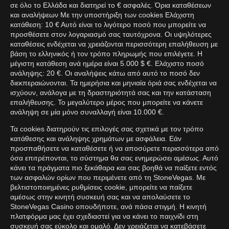
σε όλο το Ελλάδα και διατηρεί το € ασφαλές. Όρια καταθέσεων
και αναλήψεων Με την υποστήριξη των cookies Ελάχιστη
κατάθεση: 10 € Αυτό είναι το λιγότερο ποσό που μπορείτε να
προσθέσετε στον λογαριασμό σας ταυτόχρονα. Οι υψηλότερες
καταθέσεις ενδέχεται να χρειάζονται περισσότερη επαλήθευση με
βάση το ελληνικός ή τον τρόπο πληρωμής που επιλέγετε. Η
μέγιστη κατάθεση ανά ημέρα είναι 5.000 $ €. Ελάχιστο ποσό
ανάληψης: 20 €. Οι αναλήψεις κάτω από αυτό το ποσό δεν
διεκπεραιώνονται. Τα ημερήσια και μηνιαία όριά σας ενδέχεται να
ισχύουν, ανάλογα με τη δραστηριότητά σας και την κατάσταση
επαλήθευσης. Το μεγαλύτερο μέρος που μπορείτε να κάνετε
ανάληψη σε μία μόνο συναλλαγή είναι 10.000 €.
Τα cookies διατηρούν τις επιλογές σας σχετικά με τον τρόπο
κατάθεσης και ανάληψης χρημάτων με ασφάλεια. Εάν
προσπαθήσετε να καταθέσετε ή να αποσύρετε περισσότερα από
όσα επιτρέπονται, το σύστημα θα σας ενημερώσει αμέσως. Αυτό
κάνει τα πράγματα πιο ξεκάθαρα και σας βοηθά να παίξετε εντός
των ασφαλών ορίων που περιμένετε από τη StoneVegas. Με
βελτιστοποιημένες ρυθμίσεις cookie, μπορείτε να παίξετε
αμέσως στην κινητή συσκευή σας και να απολαύσετε το
StoneVegas Casino οπουδήποτε, ανά πάσα στιγμή. Η κινητή
πλατφόρμα μας έχει σχεδιαστεί για να κάνει το παιχνίδι στη
συσκευή σας εύκολο και ομαλό. Δεν χρειάζεται να κατεβάσετε