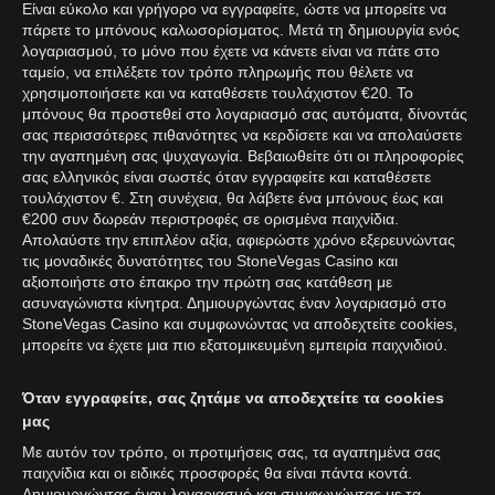
Είναι εύκολο και γρήγορο να εγγραφείτε, ώστε να μπορείτε να
πάρετε το μπόνους καλωσορίσματος. Μετά τη δημιουργία ενός
λογαριασμού, το μόνο που έχετε να κάνετε είναι να πάτε στο
ταμείο, να επιλέξετε τον τρόπο πληρωμής που θέλετε να
χρησιμοποιήσετε και να καταθέσετε τουλάχιστον €20. Το
μπόνους θα προστεθεί στο λογαριασμό σας αυτόματα, δίνοντάς
σας περισσότερες πιθανότητες να κερδίσετε και να απολαύσετε
την αγαπημένη σας ψυχαγωγία. Βεβαιωθείτε ότι οι πληροφορίες
σας ελληνικός είναι σωστές όταν εγγραφείτε και καταθέσετε
τουλάχιστον €. Στη συνέχεια, θα λάβετε ένα μπόνους έως και
€200 συν δωρεάν περιστροφές σε ορισμένα παιχνίδια.
Απολαύστε την επιπλέον αξία, αφιερώστε χρόνο εξερευνώντας
τις μοναδικές δυνατότητες του StoneVegas Casino και
αξιοποιήστε στο έπακρο την πρώτη σας κατάθεση με
ασυναγώνιστα κίνητρα. Δημιουργώντας έναν λογαριασμό στο
StoneVegas Casino και συμφωνώντας να αποδεχτείτε cookies,
μπορείτε να έχετε μια πιο εξατομικευμένη εμπειρία παιχνιδιού.
Όταν εγγραφείτε, σας ζητάμε να αποδεχτείτε τα cookies
μας
Με αυτόν τον τρόπο, οι προτιμήσεις σας, τα αγαπημένα σας
παιχνίδια και οι ειδικές προσφορές θα είναι πάντα κοντά.
Δημιουργώντας έναν λογαριασμό και συμφωνώντας με τα