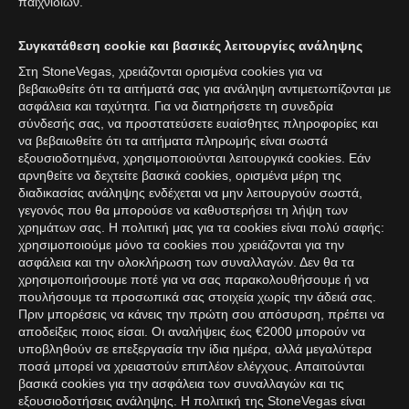
παιχνιδιών.
Συγκατάθεση cookie και βασικές λειτουργίες ανάληψης
Στη StoneVegas, χρειάζονται ορισμένα cookies για να
βεβαιωθείτε ότι τα αιτήματά σας για ανάληψη αντιμετωπίζονται με
ασφάλεια και ταχύτητα. Για να διατηρήσετε τη συνεδρία
σύνδεσής σας, να προστατεύσετε ευαίσθητες πληροφορίες και
να βεβαιωθείτε ότι τα αιτήματα πληρωμής είναι σωστά
εξουσιοδοτημένα, χρησιμοποιούνται λειτουργικά cookies. Εάν
αρνηθείτε να δεχτείτε βασικά cookies, ορισμένα μέρη της
διαδικασίας ανάληψης ενδέχεται να μην λειτουργούν σωστά,
γεγονός που θα μπορούσε να καθυστερήσει τη λήψη των
χρημάτων σας. Η πολιτική μας για τα cookies είναι πολύ σαφής:
χρησιμοποιούμε μόνο τα cookies που χρειάζονται για την
ασφάλεια και την ολοκλήρωση των συναλλαγών. Δεν θα τα
χρησιμοποιήσουμε ποτέ για να σας παρακολουθήσουμε ή να
πουλήσουμε τα προσωπικά σας στοιχεία χωρίς την άδειά σας.
Πριν μπορέσεις να κάνεις την πρώτη σου απόσυρση, πρέπει να
αποδείξεις ποιος είσαι. Οι αναλήψεις έως €2000 μπορούν να
υποβληθούν σε επεξεργασία την ίδια ημέρα, αλλά μεγαλύτερα
ποσά μπορεί να χρειαστούν επιπλέον ελέγχους. Απαιτούνται
βασικά cookies για την ασφάλεια των συναλλαγών και τις
εξουσιοδοτήσεις ανάληψης. Η πολιτική της StoneVegas είναι