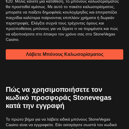
€20. Μόλις κάνετε μια κατάθεση, το μπόνους καλωσορίσματος
θα προστεθεί αμέσως. Με αυτό το πακέτο καλωσορίσματος,
μπορείτε να παίξετε δημοφιλείς κουλοχέρηδες και επιτραπέζια
παιχνίδια καλύτερα παίρνοντας επιπλέον χρήματα ή δωρεάν
περιστροφές. Ελέγξτε συχνά τους τρέχοντες όρους και
προϋποθέσεις μπόνους για να ξέρετε τι να περιμένετε και πώς
να αξιοποιήσετε στο έπακρο τον χρόνο σας στο StoneVegas
Casino.
Λάβετε Μπόνους Καλωσορίσματος
Πώς να χρησιμοποιήσετε τον
κωδικό προσφοράς Stonevegas
κατά την εγγραφή
Το πρώτο βήμα για να λάβετε ειδικά μπόνους StoneVegas
Casino είναι να εγγραφείτε. Εάν εισαγάγετε σωστά τον κωδικό