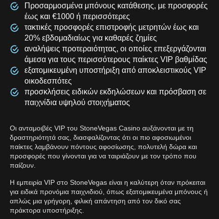
Προσαρμοσμένα μπόνους κατάθεσης, με προσφορές
έως και €1000 ή περισσότερες
τακτικές προσφορές επιστροφής μετρητών έως και
20% εβδομαδιαίως για καθαρές ζημίες
αναλήψεις προτεραιότητας, οι οποίες επεξεργάζονται
άμεσα για τους περισσότερους παίκτες VIP βαθμίδας
εξατομικευμένη υποστήριξη από αποκλειστικούς VIP
οικοδεσπότες
προσκλήσεις ειδικών εκδηλώσεων και πρόσβαση σε
παιχνίδια υψηλού στοιχήματος
Οι ανταμοιβές VIP του StoneVegas Casino αυξάνονται με τη
δραστηριότητά σας, διασφαλίζοντας ότι οι πιο αφοσιωμένοι
παίκτες λαμβάνουν πόντους αφοσίωσης, πολυτελή δώρα και
προσφορές που γίνονται για να ταιριάζουν με τον τρόπο που
παίζουν.
Η εμπειρία VIP στο StoneVegas είναι η καλύτερη όταν πρόκειται
για ειδικά προνόμια παιχνιδιού, όπως εξατομικευμένα μπόνους ή
απλώς μια γρήγορη, φιλική απάντηση από τον δικό σας
πράκτορα υποστήριξης.