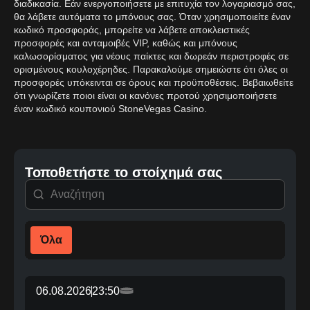
διαδικασία. Εάν ενεργοποιήσετε με επιτυχία τον λογαριασμό σας,
θα λάβετε αυτόματα το μπόνους σας. Όταν χρησιμοποιείτε έναν
κωδικό προσφοράς, μπορείτε να λάβετε αποκλειστικές
προσφορές και ανταμοιβές VIP, καθώς και μπόνους
καλωσορίσματος για νέους παίκτες και δωρεάν περιστροφές σε
ορισμένους κουλοχέρηδες. Παρακαλούμε σημειώστε ότι όλες οι
προσφορές υπόκεινται σε όρους και προϋποθέσεις. Βεβαιωθείτε
ότι γνωρίζετε ποιοι είναι οι κανόνες προτού χρησιμοποιήσετε
έναν κωδικό κουπονιού StoneVegas Casino.
Τοποθετήστε το στοίχημά σας
Όλα
06.08.2026
23:50