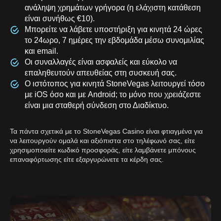
ανάληψη χρημάτων γρήγορα (η ελάχιστη κατάθεση
είναι συνήθως €10).
Μπορείτε να λάβετε υποστήριξη για κινητά 24 ώρες
το 24ωρο, 7 ημέρες την εβδομάδα μέσω συνομιλίας
και email.
Οι συναλλαγές είναι ασφαλείς και εύκολο να
επαληθευτούν απευθείας στη συσκευή σας.
Ο ιστότοπος για κινητά StoneVegas λειτουργεί τόσο
με iOS όσο και με Android; το μόνο που χρειάζεστε
είναι μια σταθερή σύνδεση στο Διαδίκτυο.
Τα πάντα σχετικά με το StoneVegas Casino είναι φτιαγμένα για
να λειτουργούν ομαλά και αξιόπιστα στο τηλέφωνό σας, είτε
χρησιμοποιείτε κωδικό προσφοράς, είτε λαμβάνετε μπόνους
επαναφόρτωσης είτε εξαργυρώνετε τα κέρδη σας.