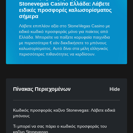
Stonevegas Casino Ελλάδα: Λάβετε
ειδικές προσφορές καλωσορίσματος
σήμερα
Λάβετε επιπλέον αξία στο StoneVegas Casino με
ειδικό κωδικό προσφοράς μόνο για παίκτες από
Ελλάδα. Μπορείτε να παίξετε κορυφαία παιχνίδια
με περισσότερα € εάν διεκδικήσετε το μπόνους
καλωσορίσματος. Αυτό δίνει στα μέλη ελληνικός
περισσότερες πιθανότητες να κερδίσουν.
Πίνακας Περιεχομένων
Hide
Κωδικός προσφοράς καζίνο Stonevegas: Λάβετε ειδικά
μπόνους
Τι μπορεί να σας πάρει ο κωδικός προσφοράς του
καζίνο Stonevegas