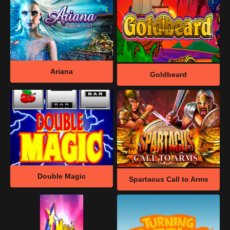
Ariana
Goldbeard
Double Magic
Spartacus Call to Arms