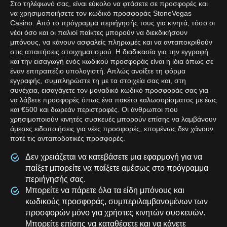
Στο τηλέφωνό σας, είναι εύκολο να φτάσετε σε προσφορές και
να χρησιμοποιήσετε τον κωδικό προσφοράς StoneVegas
Casino. Από το πρόγραμμα περιήγησής τους για κινητά, τόσο οι
νέοι όσο και οι παλιοί παίκτες μπορούν να διεκδικήσουν
μπόνους, να κάνουν ασφαλείς πληρωμές και να ανταποκριθούν
στις απαιτήσεις στοιχηματισμού. Η διαδικασία για την εγγραφή
και την εισαγωγή ενός κωδικού προσφοράς είναι η ίδια όπως σε
έναν επιτραπέζιο υπολογιστή. Απλώς ανοίξτε τη φόρμα
εγγραφής, συμπληρώστε τη με τα στοιχεία σας και, στη
συνέχεια, εισαγάγετε τον μοναδικό κωδικό προσφοράς σας για
να λάβετε προσφορές όπως ένα πακέτο καλωσορίσματος με έως
και €500 και δωρεάν περιστροφές. Οι άνθρωποι που
χρησιμοποιούν κινητές συσκευές μπορούν επίσης να λαμβάνουν
άμεσες ειδοποιήσεις για νέες προσφορές, επομένως δεν χάνουν
ποτέ τις ανταποδοτικές προσφορές.
Δεν χρειάζεται να κατεβάσετε μια εφαρμογή για να
παίξετ μπορείτε να παίξετε αμέσως στο πρόγραμμα
περιήγησής σας.
Μπορείτε να πάρετε όλα τα είδη μπόνους και
κωδικούς προσφοράς, συμπεριλαμβανομένων των
προσφορών μόνο για χρήστες κινητών συσκευών.
Μπορείτε επίσης να καταθέσετε και να κάνετε